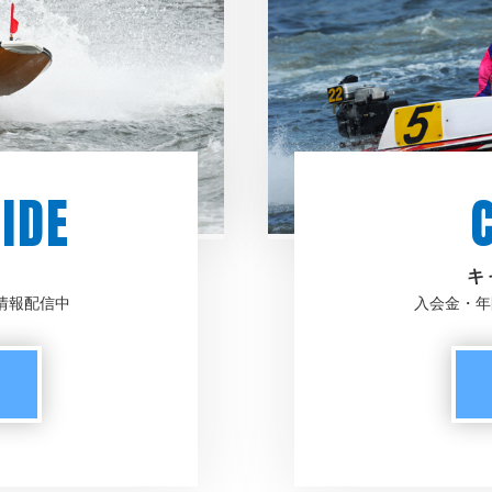
IDE
キ
情報配信中
入会金・年